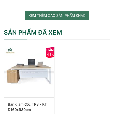
XEM THÊM CÁC SẢN PHẨM KHÁC
SẢN PHẨM ĐÃ XEM
-18%
Bàn giám đốc TP3 - KT:
D160xR80cm