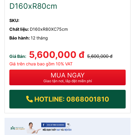
D160xR80cm
SKU:
Chất liệu:
D160xR80XC75cm
Bảo hành:
12 tháng
5,600,000 đ
5,600,000 đ
Giá Bán:
Giá trên chưa bao gồm 10% VAT
MUA NGAY
Giao tận nơi, lắp đặt miễn phí
HOTLINE: 0868001810