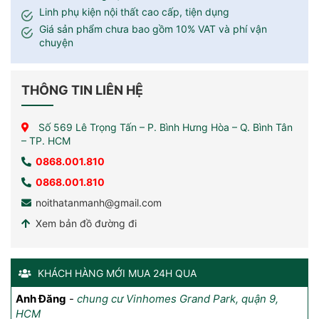
Linh phụ kiện nội thất cao cấp, tiện dụng
Giá sản phẩm chưa bao gồm 10% VAT và phí vận
chuyện
THÔNG TIN LIÊN HỆ
Số 569 Lê Trọng Tấn – P. Bình Hưng Hòa – Q. Bình Tân
– TP. HCM
0868.001.810
0868.001.810
noithatanmanh@gmail.com
Xem bản đồ đường đi
KHÁCH HÀNG MỚI MUA 24H QUA
Anh Đăng
Anh Tuyên
-
-
chung cư Vinhomes Grand Park, quận 9,
Lô II -2A . Đường CN8 , KCN Tân Bình P.Tây
Ch
HCM
Thạnh Q.Tân Phú TPHCM
Sa