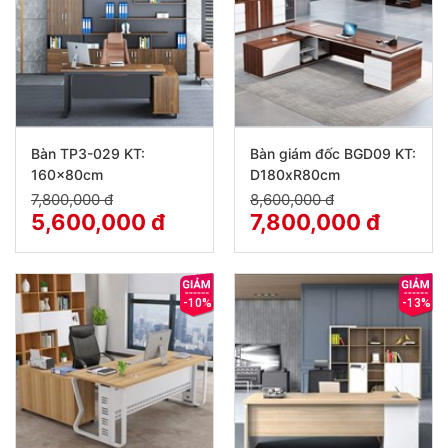
Bàn TP3-029 KT:
Bàn giám đốc BGD09 KT:
160x80cm
D180xR80cm
7,800,000 đ
8,600,000 đ
5,600,000 đ
7,800,000 đ
-10%
-13%