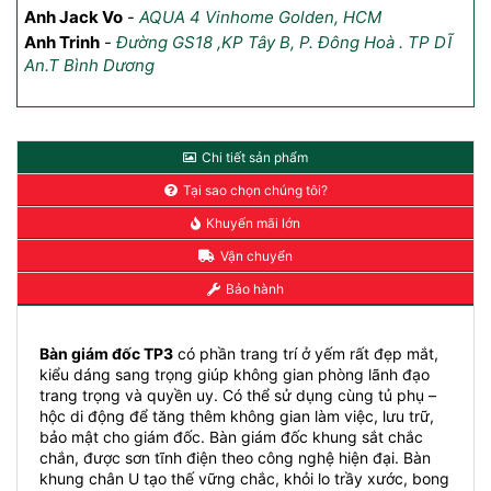
Anh Jack Vo
-
AQUA 4 Vinhome Golden, HCM
Ch
2,
Anh Trinh
-
Đường GS18 ,KP Tây B, P. Đông Hoà . TP DĨ
An.T Bình Dương
Ch
Cầ
Chi tiết sản phẩm
Tại sao chọn chúng tôi?
Khuyến mãi lớn
Vận chuyển
Bảo hành
Bàn giám đốc TP3
có phần trang trí ở yếm rất đẹp mắt,
kiểu dáng sang trọng giúp không gian phòng lãnh đạo
trang trọng và quyền uy. Có thể sử dụng cùng tủ phụ –
hộc di động để tăng thêm không gian làm việc, lưu trữ,
bảo mật cho giám đốc. Bàn giám đốc khung sắt chắc
chắn, được sơn tĩnh điện theo công nghệ hiện đại. Bàn
khung chân U tạo thế vững chắc, khỏi lo trầy xước, bong