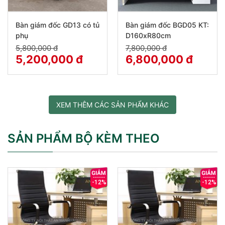
Bàn giám đốc GD13 có tủ
Bàn giám đốc BGD05 KT:
phụ
D160xR80cm
5,800,000 đ
7,800,000 đ
5,200,000 đ
6,800,000 đ
XEM THÊM CÁC SẢN PHẨM KHÁC
SẢN PHẨM BỘ KÈM THEO
-12%
-12%