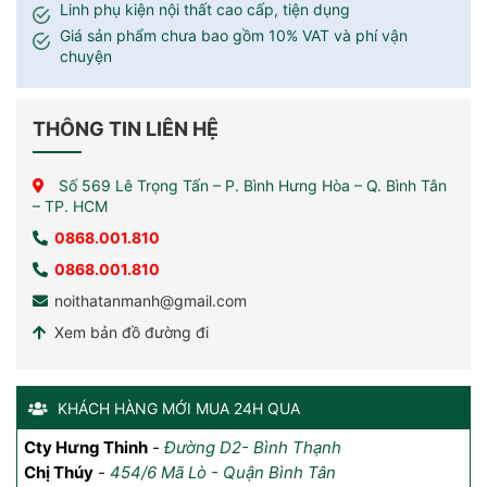
Linh phụ kiện nội thất cao cấp, tiện dụng
Giá sản phẩm chưa bao gồm 10% VAT và phí vận
chuyện
THÔNG TIN LIÊN HỆ
Số 569 Lê Trọng Tấn – P. Bình Hưng Hòa – Q. Bình Tân
– TP. HCM
0868.001.810
0868.001.810
noithatanmanh@gmail.com
Xem bản đồ đường đi
KHÁCH HÀNG MỚI MUA 24H QUA
Cty Hưng Thinh
Anh Đăng
-
chung cư Vinhomes Grand Park, quận 9,
-
Đường D2- Bình Thạnh
An
HCM
Th
Chị Thúy
-
454/6 Mã Lò - Quận Bình Tân