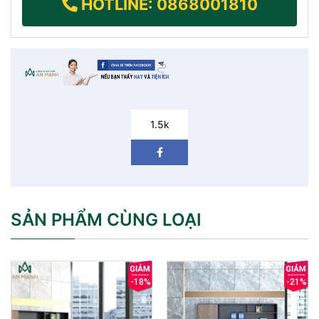
HOTLINE: 0868001810
1.5k
SẢN PHẨM CÙNG LOẠI
-18%
-21%