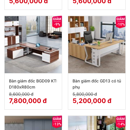
5,600,000 đ
5,600,000 đ
-9%
-10%
Bàn giám đốc BGD09 KT:
Bàn giám đốc GD13 có tủ
D180xR80cm
phụ
8,600,000 đ
5,800,000 đ
7,800,000 đ
5,200,000 đ
-13%
-14%