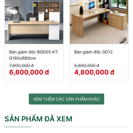
Bàn giám đốc BGD05 KT:
Bàn giám đốc GD12
D160xR80cm
7,800,000 đ
5,600,000 đ
6,800,000 đ
4,800,000 đ
XEM THÊM CÁC SẢN PHẨM KHÁC
SẢN PHẨM ĐÃ XEM