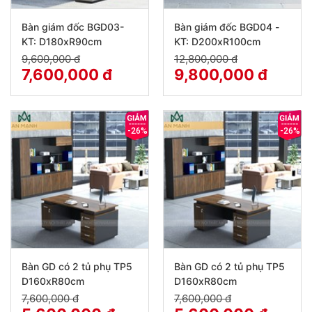
Bàn giám đốc BGD03-
Bàn giám đốc BGD04 -
KT: D180xR90cm
KT: D200xR100cm
9,600,000 đ
12,800,000 đ
7,600,000 đ
9,800,000 đ
-26%
-26%
Bàn GD có 2 tủ phụ TP5
Bàn GD có 2 tủ phụ TP5
D160xR80cm
D160xR80cm
7,600,000 đ
7,600,000 đ