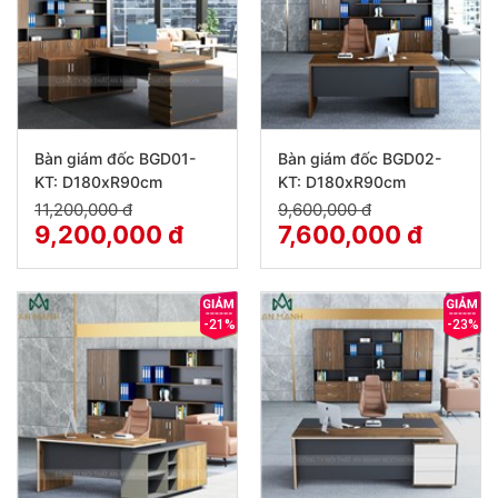
Bàn giám đốc BGD01-
Bàn giám đốc BGD02-
KT: D180xR90cm
KT: D180xR90cm
11,200,000 đ
9,600,000 đ
9,200,000 đ
7,600,000 đ
-21%
-23%