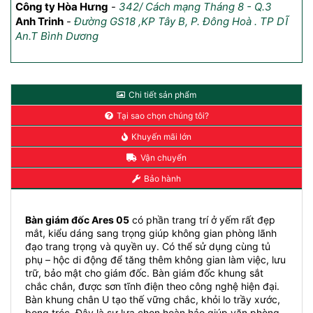
Anh Jack Vo
-
AQUA 4 Vinhome Golden, HCM
Công ty Hòa Hưng
-
342/ Cách mạng Tháng 8 - Q.3
Anh Trinh
-
Đường GS18 ,KP Tây B, P. Đông Hoà . TP DĨ
An.T Bình Dương
Chi tiết sản phẩm
Tại sao chọn chúng tôi?
Khuyến mãi lớn
Vận chuyển
Bảo hành
Bàn giám đốc Ares 05
có phần trang trí ở yếm rất đẹp
mắt, kiểu dáng sang trọng giúp không gian phòng lãnh
đạo trang trọng và quyền uy. Có thể sử dụng cùng tủ
phụ – hộc di động để tăng thêm không gian làm việc, lưu
trữ, bảo mật cho giám đốc. Bàn giám đốc khung sắt
chắc chắn, được sơn tĩnh điện theo công nghệ hiện đại.
Bàn khung chân U tạo thế vững chắc, khỏi lo trầy xước,
bong tróc. Đây là sự lựa chọn hoàn hảo giúp văn phòng