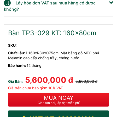
Lấy hóa đơn VAT sau mua hàng có được
không?
Bàn TP3-029 KT: 160x80cm
SKU:
Chất liệu:
D160xR80xC75cm. Mặt bằng gỗ MFC phủ
Melamin cao cấp chống trầy, chống nước
Bảo hành:
12 tháng
5,600,000 đ
5,600,000 đ
Giá Bán:
Giá trên chưa bao gồm 10% VAT
MUA NGAY
Giao tận nơi, lắp đặt miễn phí