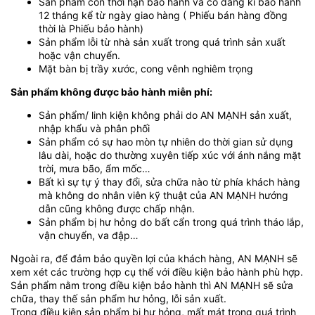
Sản phẩm còn thời hạn bảo hành và có đăng kí bảo hành
12 tháng kể từ ngày giao hàng ( Phiếu bán hàng đồng
thời là Phiếu bảo hành)
Sản phẩm lỗi từ nhà sản xuất trong quá trình sản xuất
hoặc vận chuyển.
Mặt bàn bị trầy xước, cong vênh nghiêm trọng
Sản phẩm không được bảo hành miễn phí:
Sản phẩm/ linh kiện không phải do AN MẠNH sản xuất,
nhập khẩu và phân phối
Sản phẩm có sự hao mòn tự nhiên do thời gian sử dụng
lâu dài, hoặc do thường xuyên tiếp xúc với ánh nắng mặt
trời, mưa bão, ẩm mốc…
Bất kì sự tự ý thay đổi, sửa chữa nào từ phía khách hàng
mà không do nhân viên kỹ thuật của AN MẠNH hướng
dẫn cũng không được chấp nhận.
Sản phẩm bị hư hỏng do bất cẩn trong quá trình tháo lắp,
vận chuyển, va đập…
Ngoài ra, để đảm bảo quyền lợi của khách hàng, AN MẠNH sẽ
xem xét các trường hợp cụ thể với điều kiện bảo hành phù hợp.
Sản phẩm nằm trong điều kiện bảo hành thì AN MẠNH sẽ sửa
chữa, thay thế sản phẩm hư hỏng, lỗi sản xuất.
Trong điều kiện sản phẩm bị hư hỏng, mất mát trong quá trình