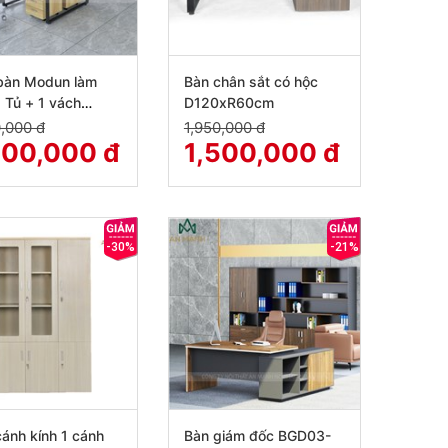
bàn Modun làm
Bàn chân sắt có hộc
2 Tủ + 1 vách
D120xR60cm
120)
,000 đ
1,950,000 đ
600,000 đ
1,500,000 đ
-30%
-21%
cánh kính 1 cánh
Bàn giám đốc BGD03-