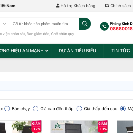
Việt Nam
Hỗ trợ Khách hàng
Chính sách
Phòng Kinh 
08680018
m việc chân sắt
,
Bàn giám đốc
,
Ghế chân quỳ
ƠNG HIỆU AN MẠNH
DỰ ÁN TIÊU BIỂU
TIN TỨC
o:
Bán chạy
Giá cao đến thấp
Giá thấp đến cao
Mặ
-12%
-13%