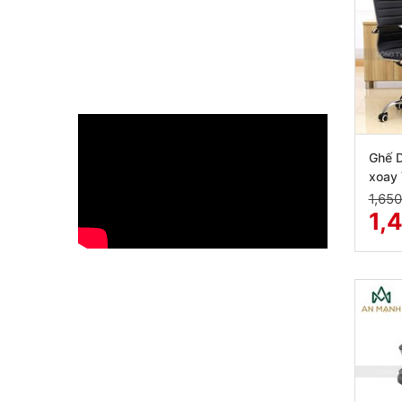
Ghế D
xoay
1,650
1,