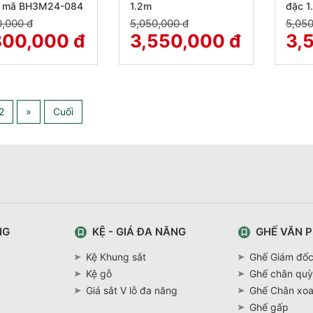
 mã BH3M24-084
1.2m
đặc 1
0,000 đ
5,050,000 đ
5,050
800,000 đ
3,550,000 đ
3,
2
»
Cuối
NG
KỆ - GIÁ ĐA NĂNG
GHẾ VĂN 
Kệ Khung sắt
Ghế Giám đố
Kệ gỗ
Ghế chân quỳ
Giá sắt V lỗ đa năng
Ghế Chân xo
Ghế gấp