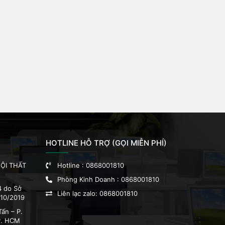
HOTLINE HỖ TRỢ (GỌI MIỄN PHÍ)
ỘI THẤT
Hotline :
0868001810
Phòng Kinh Doanh :
0868001810
4 do Sở
Liên lạc zalo:
0868001810
/10/2019
ấn – P.
P. HCM