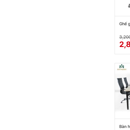
Ghế 
3,20
2,
Bàn h