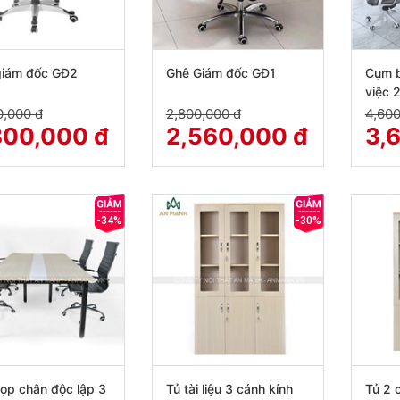
giám đốc GĐ2
Ghê Giám đốc GĐ1
Cụm 
việc 
(120x
0,000 đ
2,800,000 đ
4,600
800,000 đ
2,560,000 đ
3,
-34%
-30%
ọp chân độc lập 3
Tủ tài liệu 3 cánh kính
Tủ 2 