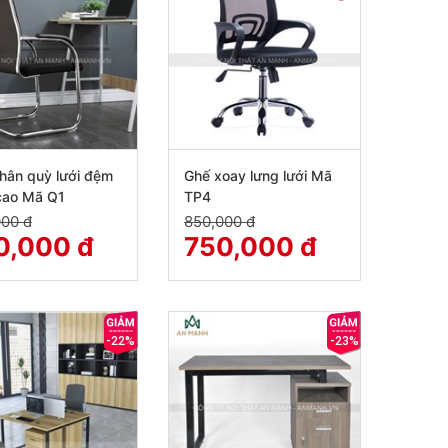
hân quỳ lưới đệm
Ghế xoay lưng lưới Mã
cao Mã Q1
TP4
000 đ
850,000 đ
0,000 đ
750,000 đ
-22%
-23%