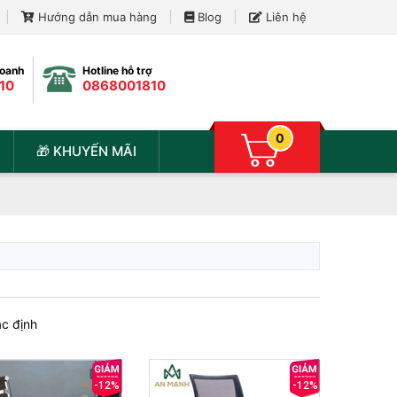
Hướng dẫn mua hàng
Blog
Liên hệ
Doanh
Hotline hỗ trợ
10
0868001810
0
🎁 KHUYẾN MÃI
c định
-12%
-12%