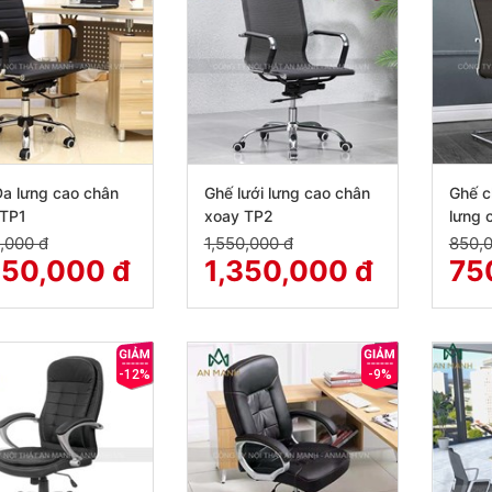
a lưng cao chân
Ghế lưới lưng cao chân
Ghế c
 TP1
xoay TP2
lưng 
,000 đ
1,550,000 đ
850,
450,000 đ
1,350,000 đ
75
-12%
-9%