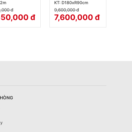
.2m
KT: D180xR90cm
,000 đ
9,600,000 đ
550,000 đ
7,600,000 đ
PHÒNG
c
ay