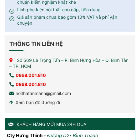
chuẩn kiểm nghiệm khắt khe
Linh phụ kiện nội thất cao cấp, tiện dụng
Giá sản phẩm chưa bao gồm 10% VAT và phí vận
chuyện
THÔNG TIN LIÊN HỆ
Số 569 Lê Trọng Tấn – P. Bình Hưng Hòa – Q. Bình Tân
– TP. HCM
0868.001.810
0868.001.810
noithatanmanh@gmail.com
Xem bản đồ đường đi
KHÁCH HÀNG MỚI MUA 24H QUA
Cty Hưng Thinh
Anh Đăng
-
chung cư Vinhomes Grand Park, quận 9,
-
Đường D2- Bình Thạnh
An