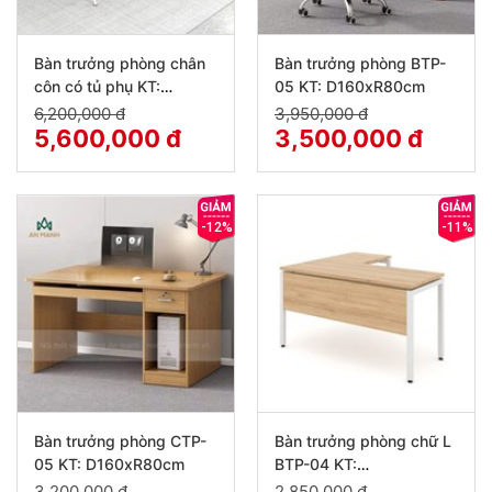
Bàn trưởng phòng chân
Bàn trưởng phòng BTP-
côn có tủ phụ KT:
05 KT: D160xR80cm
D160x80cm
6,200,000 đ
3,950,000 đ
5,600,000 đ
3,500,000 đ
-12%
-11%
Bàn trưởng phòng CTP-
Bàn trưởng phòng chữ L
05 KT: D160xR80cm
BTP-04 KT:
D140xR120cm
3,200,000 đ
2,850,000 đ