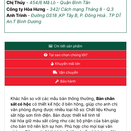
HCM
Th
Chị Thúy
-
454/6 Mã Lò - Quận Bình Tân
Anh Jack Vo
-
AQUA 4 Vinhome Golden, HCM
Công ty Hòa Hưng
-
342/ Cách mạng Tháng 8 - Q.3
Anh Trinh
-
Đường GS18 ,KP Tây B, P. Đông Hoà . TP DĨ
An.T Bình Dương
Chi tiết sản phẩm
Tại sao chọn chúng tôi?
Khuyến mãi lớn
Vận chuyển
Bảo hành
Khác hẳn so với các mẫu bàn thông thường,
Bàn chân
sắt có hộc
có thiết kế hộc ở bên hông, giúp cho anh chị
văn phòng đựng được nhiều loại hồ sơ. Chất liệu Khung
sắt hộp sơn tĩnh điện. Bàn được thiết kế tinh tế
hài hòa giữ màu sắt cũng như các bộ phận của bàn.giúp
cho bàn trở nên lịch sự hơn. Phù hợp cho mọi loại văn