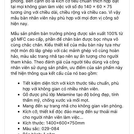
phòng. Bên cạnh đó là kích cỡ tiêu chuẩn thích hợp đặt
tại mọi không gian làm việc với số đo 140 x 60 x 75
tương ứng với chiều dài, chiều rộng và chiều cao. Vì vậy
mẫu bàn nhân viên này phù hợp với mọi đơn vị công sở
hiện nay.
Mẫu sản phẩm bàn trưởng phòng được sản xuất 100% từ
gỗ MFC cao cấp, phần đế chân bàn được bọc nhựa vô
cùng chắc chắn. Kiểu thiết kế của mẫu bàn này tựa như
một món đò lắp ghép với các mảnh ghép vô cùng hoàn
hảo, màu sắc trang nhã tạo nên sự ấn tượng cho người
tham khảo. Theo đánh giá của người tiêu dùng và công
nhân viên sử dụng sản phẩm, ưu điểm của sản phẩm này
thể hiện thông qua kết cấu của nó bao gồm:
Tiết kiệm diện tích với kích thước tiêu chuẩn, phù
hợp với không gian có nhiều nhân viên.
Gỗ được phủ lớp Melamine tạo độ bóng đẹp, tính
thẩm mỹ, chống xước và mối mọt.
Mang đến sự trang nhã cho không gian văn phòng.
Kích cỡ, thiết kế độc đáo mang đến sự thoải mái
cho người nhân viên làm việc...
Kích thước: 1400x600x750mm
Màu sắc: 029-084