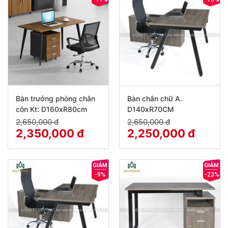
Bàn trưởng phòng chân
Bàn chân chữ A.
côn Kt: D160xR80cm
D140xR70CM
2,650,000 đ
2,650,000 đ
2,350,000 đ
2,250,000 đ
-9%
-23%