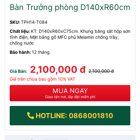
Bàn Trưởng phòng D140xR60cm
SKU:
TPH14-T084
Chất liệu:
KT: D140xR60xC75cm. Khung bằng sắt hộp sơn
tĩnh điện, Mặt bằng gỗ MFC phủ Melamin chống trầy,
chống nước
Bảo hành:
12 tháng
2,100,000 đ
2,100,000 đ
Giá Bán:
Giá trên chưa bao gồm 10% VAT
MUA NGAY
Giao tận nơi, lắp đặt miễn phí
HOTLINE: 0868001810