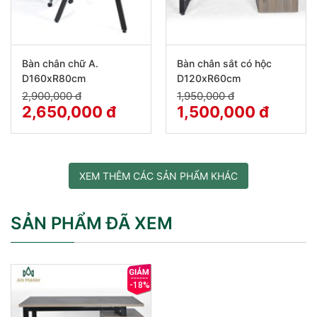
Bàn chân chữ A.
Bàn chân sắt có hộc
D160xR80cm
D120xR60cm
2,900,000 đ
1,950,000 đ
2,650,000 đ
1,500,000 đ
XEM THÊM CÁC SẢN PHẨM KHÁC
SẢN PHẨM ĐÃ XEM
-18%