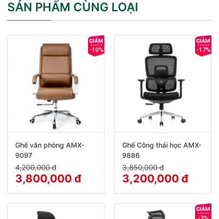
SẢN PHẨM CÙNG LOẠI
-10%
-17%
Ghế văn phòng AMX-
Ghế Công thái học AMX-
9097
9886
4,200,000 đ
3,850,000 đ
3,800,000 đ
3,200,000 đ
-3%