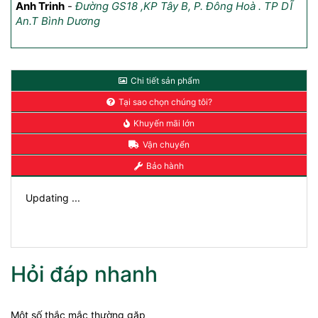
Anh Trinh
-
Đường GS18 ,KP Tây B, P. Đông Hoà . TP DĨ
An.T Bình Dương
Chi tiết sản phẩm
Tại sao chọn chúng tôi?
Khuyến mãi lớn
Vận chuyển
Bảo hành
Updating ...
Hỏi đáp nhanh
Một số thắc mắc thường gặp