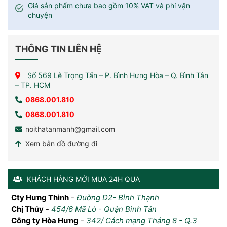
Giá sản phẩm chưa bao gồm 10% VAT và phí vận
chuyện
THÔNG TIN LIÊN HỆ
Số 569 Lê Trọng Tấn – P. Bình Hưng Hòa – Q. Bình Tân
– TP. HCM
0868.001.810
0868.001.810
noithatanmanh@gmail.com
Xem bản đồ đường đi
KHÁCH HÀNG MỚI MUA 24H QUA
Cty Hưng Thinh
Anh Đăng
-
chung cư Vinhomes Grand Park, quận 9,
-
Đường D2- Bình Thạnh
An
HCM
Th
Chị Thúy
-
454/6 Mã Lò - Quận Bình Tân
Anh Jack Vo
-
AQUA 4 Vinhome Golden, HCM
Công ty Hòa Hưng
-
342/ Cách mạng Tháng 8 - Q.3