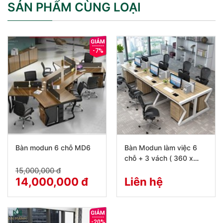
SẢN PHẨM CÙNG LOẠI
-7%
Bàn modun 6 chỗ MD6
Bàn Modun làm việc 6
chỗ + 3 vách ( 360 x
120)
15,000,000 đ
14,000,000 đ
Liên hệ
-20%