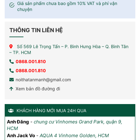
Giá sản phẩm chưa bao gồm 10% VAT và phí vận
chuyện
THÔNG TIN LIÊN HỆ
Số 569 Lê Trọng Tấn – P. Bình Hưng Hòa – Q. Bình Tân
– TP. HCM
0868.001.810
0868.001.810
noithatanmanh@gmail.com
Xem bản đồ đường đi
KHÁCH HÀNG MỚI MUA 24H QUA
Anh Đăng
Anh Tuyên
-
-
chung cư Vinhomes Grand Park, quận 9,
Lô II -2A . Đường CN8 , KCN Tân Bình P.Tây
Ch
HCM
Thạnh Q.Tân Phú TPHCM
Sa
Anh Jack Vo
-
AQUA 4 Vinhome Golden, HCM
Ch