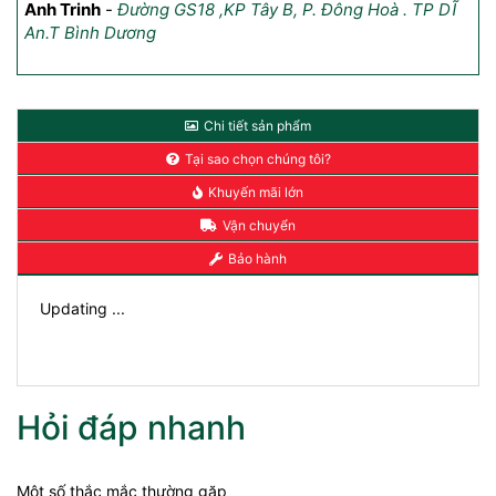
2,
Anh Trinh
-
Đường GS18 ,KP Tây B, P. Đông Hoà . TP DĨ
An.T Bình Dương
Ch
Cầ
Chi tiết sản phẩm
Tại sao chọn chúng tôi?
Khuyến mãi lớn
Vận chuyển
Bảo hành
Updating ...
Hỏi đáp nhanh
Một số thắc mắc thường gặp